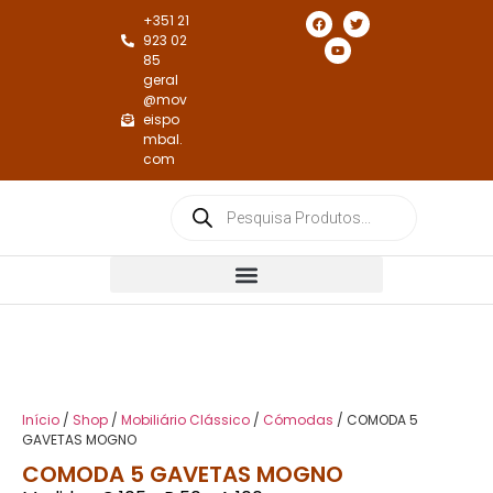
+351 21
923 02
85
geral
@mov
eispo
mbal.
com
Cadeiras e Cadeirões de Jantar
Cadeiras e Cadeirões de Repouso
Início
/
Shop
/
Mobiliário Clássico
/
Cómodas
/ COMODA 5
GAVETAS MOGNO
COMODA 5 GAVETAS MOGNO