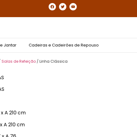
e Jantar
Cadeiras e Cadeirões de Repouso
/
Salas de Refeição
/ Linha Clássica
AS
AS
 x A 210 cm
 x A 210 cm
7 x A 76