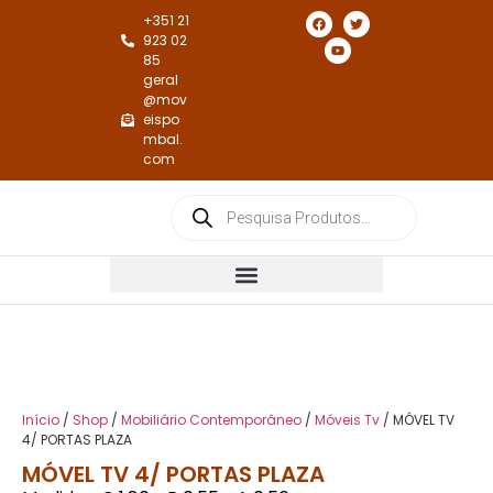
+351 21
923 02
85
geral
@mov
eispo
mbal.
com
Cadeiras e Cadeirões de Jantar
Cadeiras e Cadeirões de Repouso
Início
/
Shop
/
Mobiliário Contemporâneo
/
Móveis Tv
/ MÓVEL TV
4/ PORTAS PLAZA
MÓVEL TV 4/ PORTAS PLAZA