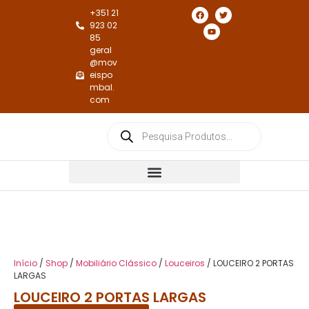
+351 21
923 02
85
geral
@mov
eispo
mbal.
com
Cadeiras e Cadeirões de Jantar
Cadeiras e Cadeirões de Repouso
Início
/
Shop
/
Mobiliário Clássico
/
Louceiros
/ LOUCEIRO 2 PORTAS
LARGAS
LOUCEIRO 2 PORTAS LARGAS