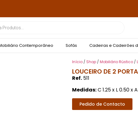
Mobiliário Contemporâneo
Sofás
Cadeiras e Cadeirões d
Início
/
Shop
/
Mobiliário Rústico
/
LOUCEIRO DE 2 PORTA
Ref.
511
Medidas:
C 1.25 x L 0.50 x A
Pedido de Contacto