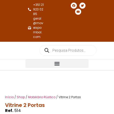
+351 21
923 02
85
geral
@mov
eispo
mbal.
com
Cadeiras e Cadeirões de Jantar
Cadeiras e Cadeirões de Repouso
Início
/
Shop
/
Mobiliário Rústico
/ Vitrine 2 Portas
Vitrine 2 Portas
Ref.
514