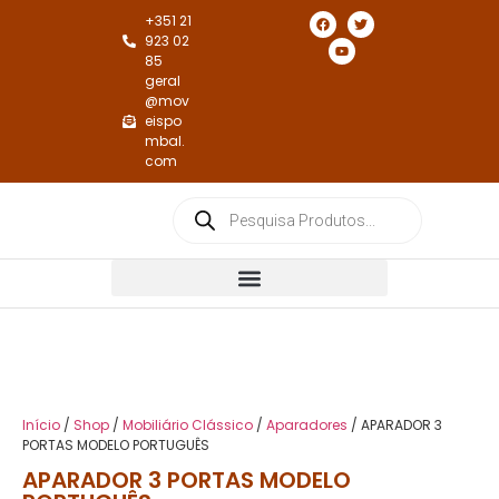
+351 21
923 02
85
geral
@mov
eispo
mbal.
com
Cadeiras e Cadeirões de Jantar
Cadeiras e Cadeirões de Repouso
Início
/
Shop
/
Mobiliário Clássico
/
Aparadores
/ APARADOR 3
PORTAS MODELO PORTUGUÊS
APARADOR 3 PORTAS MODELO