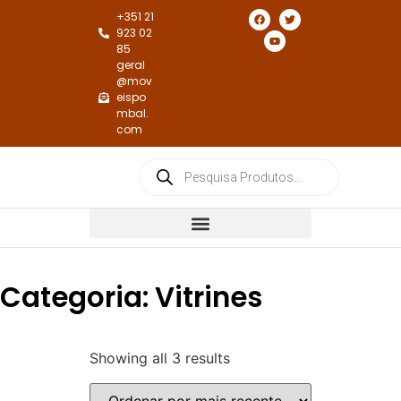
+351 21
923 02
85
geral
@mov
eispo
mbal.
com
Cadeiras e Cadeirões de Jantar
Cadeiras e Cadeirões de Repouso
Categoria: Vitrines
Showing all 3 results