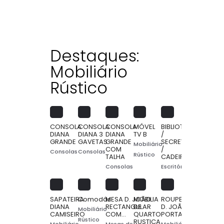
Destaques:
Mobiliário
Rústico
CONSOLA
CONSOLA
CONSOLA
MÓVEL
BIBLIOTECA
DIANA
DIANA 3
DIANA
TV B
/
GRANDE
GAVETAS
GRANDE
SECRETÁRIA
Mobiliário
COM
/
Consolas
Consolas
Rústico
TALHA
CADEIRÃO…
Consolas
Escritórios
SAPATEIRA
Comodás
MESA D. JOÃO
MOBILIA
ROUPEIRO
DIANA
RECTANGULAR
DE
D. JOÃO 3
Mobiliário
CAMISEIRO
COM…
QUARTO
PORTAS
Rústico
RUSTICA