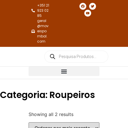
+351 21
923 02
85
geral
@mov
eispo
mbal.
com
Cadeiras e Cadeirões de Jantar
Cadeiras e Cadeirões de Repouso
Categoria: Roupeiros
Showing all 2 results