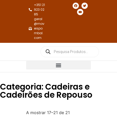
+351 21
923 02
85
geral
@mov
eispo
mbal.
com
Cadeiras e Cadeirões de Jantar
Cadeiras e Cadeirões de Repouso
Categoria: Cadeiras e
Cadeirões de Repouso
A mostrar 17–21 de 21