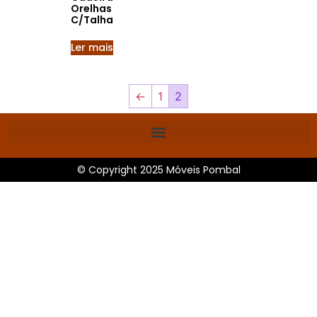
Orelhas
C/Talha
Ler mais
←
1
2
© Copyright 2025 Móveis Pombal