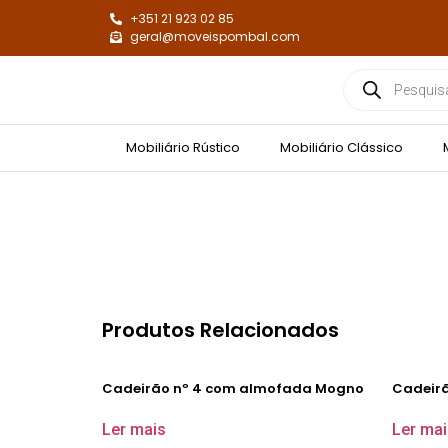
+351 21 923 02 85
geral@moveispombal.com
Mobiliário Rústico
Mobiliário Clássico
Produtos Relacionados
Cadeirão nº 4 com almofada Mogno
Cadeirã
Ler mais
Ler mai